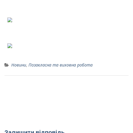
Новини
,
Позакласна та виховна робота
Міжнародний день пам’яті жертв радіаційних
аварій та катастроф та річниця Чорнобильської
трагедії
ПІКНІК НАУКИ
Залишити відповідь