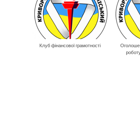
Клуб фінансової грамотності
Оголоше
робот