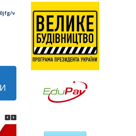
0jfg/v
НИ