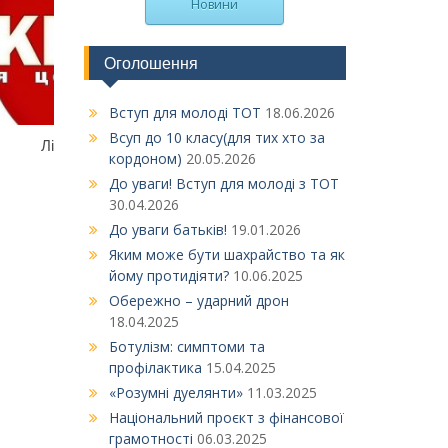
Новини
Оголошення
Вступ для молоді ТОТ
18.06.2026
Всуп до 10 класу(для тих хто за
Ліцей чекає на тебе
Вітаємо з перемогою на
кордоном)
20.05.2026
Міжнародному фестивалі інже
До уваги! Вступ для молоді з ТОТ
науки та технологій в Туні
30.04.2026
(International Festival 
До уваги батьків!
19.01.2026
Engineering Science a
Яким може бути шахрайство та як
Technology in Tunisia, I-FE
йому протидіяти?
10.06.2025
Обережно – ударний дрон
18.04.2025
Ботулізм: симптоми та
профілактика
15.04.2025
«Розумні дуелянти»
11.03.2025
Національний проєкт з фінансової
грамотності
06.03.2025