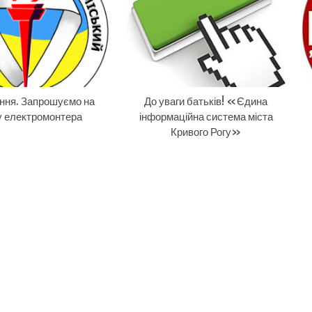
ння. Запрошуємо на
До уваги батьків! «Єдина
у електромонтера
інформаційна система міста
Кривого Рогу»