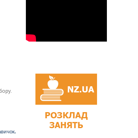
бору.
авичок.