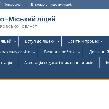
Повідомлення:
Вітаємо в нашому ліцеї.
о-Міський ліцей
ТРОВСЬКОЇ ОБЛАСТІ
 ліцей
Вступ до ліцею
Освітній процес
ь закладу освіти
Виховна робота
Дистанцій
нтація
Атестація педагогічних працівників
Б