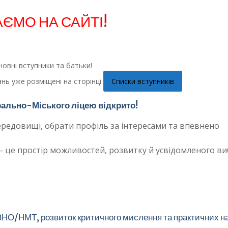
АЄМО НА САЙТІ!
овні вступники та батьки!
ань уже розміщені на сторінці
Списки вступників
трально-Міського ліцею відкрито!
ередовищі, обрати профіль за інтересами та впевнено
 це простір можливостей, розвитку й усвідомленого ви
 ЗНО/НМТ, розвиток критичного мислення та практичних н