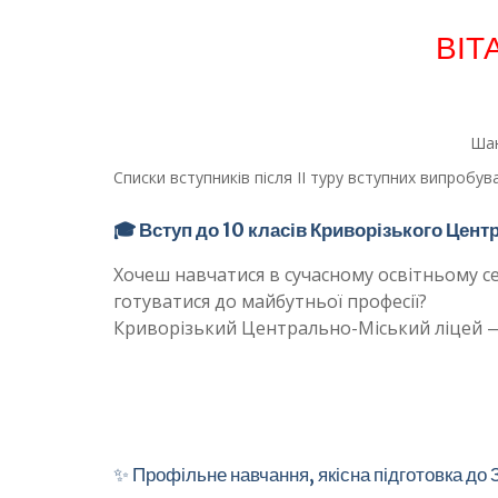
ВІТ
Шан
Списки вступників після ІІ туру вступних випробув
🎓 Вступ до 10 класів Криворізького Цен
Хочеш навчатися в сучасному освітньому с
готуватися до майбутньої професії?
Криворізький Центрально-Міський ліцей —
✨ Профільне навчання, якісна підготовка до