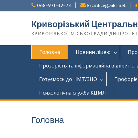
068-971-32-73
krcmlicej@ukr.net
Криворізький Центральн
КРИВОРІЗЬКОЇ МІСЬКОЇ РАДИ ДНІПРОПЕ
Головна
Новини ліцею
Про
Прозорість та інформаціійна відкритіст
Готуємось до НМТ/ЗНО
Профоріє
Психологічна служба КЦМЛ
Головна