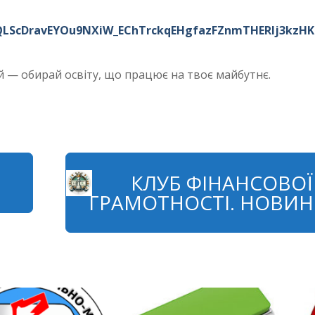
IpQLScDravEYOu9NXiW_EChTrckqEHgfazFZnmTHERlj3kzHK
 — обирай освіту, що працює на твоє майбутнє.
КЛУБ ФІНАНСОВОЇ
ГРАМОТНОСТІ. НОВИ