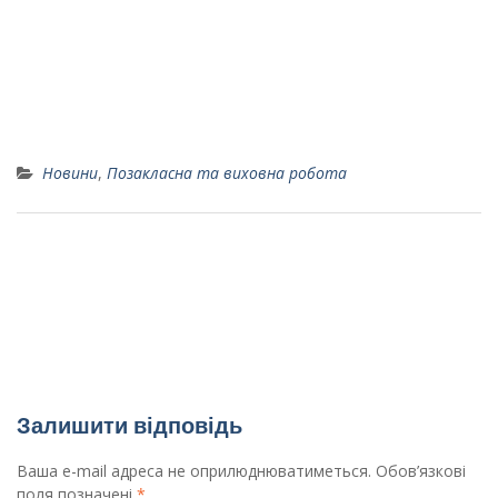
Новини
,
Позакласна та виховна робота
Вітаємо з перемогою у Всеукраїнському
Конкурсі Інженерних Ідей: Незламні!
Міський профорієнтаційний захід “Ярмарок
професій”
Залишити відповідь
Ваша e-mail адреса не оприлюднюватиметься.
Обов’язкові
поля позначені
*