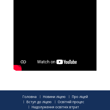
Головна
Новини ліцею
Про ліцей
Вступ до ліцею
Освітній процес
Надолуження освітніх втрат