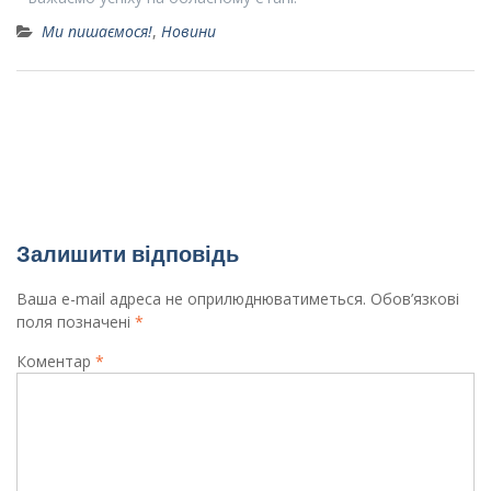
Ми пишаємося!
,
Новини
Вітаємо призерів міського етапу конкурсу-
захисту МАН відділення економіки
Міський конкурс “Живана”
Залишити відповідь
Ваша e-mail адреса не оприлюднюватиметься.
Обов’язкові
поля позначені
*
Коментар
*