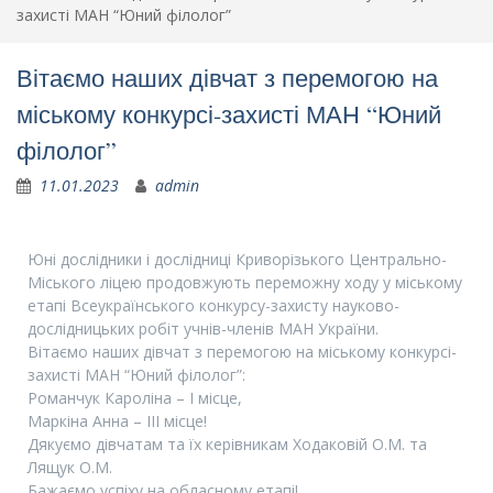
захисті МАН “Юний філолог”
Вітаємо наших дівчат з перемогою на
міському конкурсі-захисті МАН “Юний
філолог”
11.01.2023
admin
Юні дослідники і дослідниці Криворізького Центрально-
Міського ліцею продовжують переможну ходу у міському
етапі Всеукраїнського конкурсу-захисту науково-
дослідницьких робіт учнів-членів МАН України.
Вітаємо наших дівчат з перемогою на міському конкурсі-
захисті МАН “Юний філолог”:
Романчук Кароліна – І місце,
Маркіна Анна – ІІІ місце!
Дякуємо дівчатам та їх керівникам Ходаковій О.М. та
Лящук О.М.
Бажаємо успіху на обласному етапі!