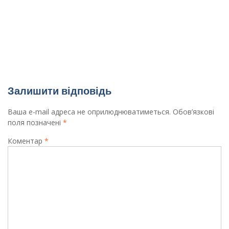
Міжнародного конкурсу з комп’ютерної графіки
та вебдизайну «CreDiCo» — 2022
Вітаємо призерів міського етапу конкурсу-
захисту МАН відділення економіки
Залишити відповідь
Ваша e-mail адреса не оприлюднюватиметься.
Обов’язкові
поля позначені
*
Коментар
*