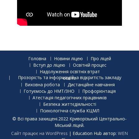
Головна
Новини ліцею
Про ліцей
Вступ до ліцею
Освітній процес
Надолуження освітніх втрат
Прозорість та інформаціійна відкритість закладу освіти
Виховна робота
Дистанційне навчання
Готуємось до НМТ/ЗНО
Профорієнтація
Атестація педагогічних працівників
Безпека життєдіяльності
Психологічна служба КЦМЛ
© Всі права захищені.2022 Криворізький Центрально-
Міський ліцей.
Сайт працює на WordPress
|
Education Hub автор:
WEN