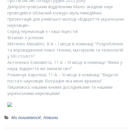
Протягом листопада-грудня 2022 року
Дніпропетровським відділенням Малої академії наук
проводився обласний конкурс мультимедійних
презентацій для учнівської молоді «Відкриття українських
науковців».
Серед переможців є і наші ліцеїсти!
Вітаємо з успіхом:
Мятенко Михайло, 8-А – І місце в номінації “Розроблення
та впровадження нової техніки, матеріалів та технологій
у ХХІ столітті”
Антоненко Єлизавета, 11-Б – ІІІ місце в номінації “Жінки у
науці: відкриття які змінили світ”
Романчук Кароліна, 11-А – ІІІ місце в номінації “Видатні
постаті науковців: біографія яка мене вразила”
Пишаємось нашими юними дослідниками та нашими
українськими науковцями!
Ми пишаємося!
,
Новини