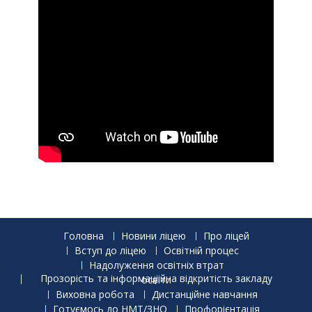
Головна
Новини ліцею
Про ліцей
Вступ до ліцею
Освітній процес
Надолуження освітніх втрат
Прозорість та інформаціійна відкритість закладу освіти
Виховна робота
Дистанційне навчання
Готуємось до НМТ/ЗНО
Профорієнтація