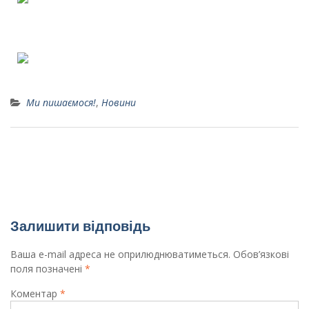
Ми пишаємося!
,
Новини
Як поводитись у зоні бойових дій
День Миру
Залишити відповідь
Ваша e-mail адреса не оприлюднюватиметься.
Обов’язкові
поля позначені
*
Коментар
*