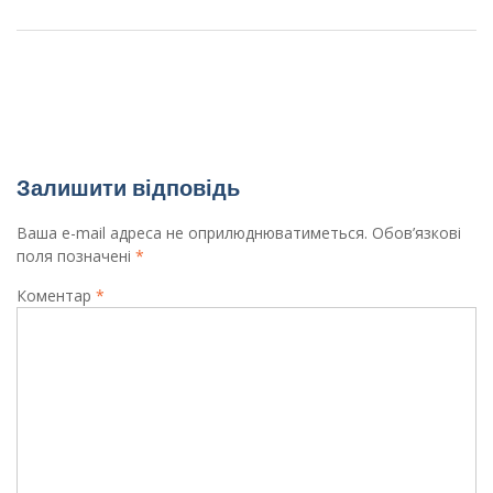
Вітаємо переможців!
День пам’яті героїв Небесної Сотні
Залишити відповідь
Ваша e-mail адреса не оприлюднюватиметься.
Обов’язкові
поля позначені
*
Коментар
*