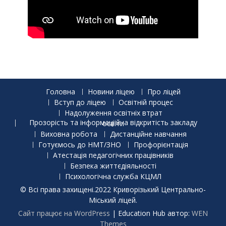
Головна
Новини ліцею
Про ліцей
Вступ до ліцею
Освітній процес
Надолуження освітніх втрат
Прозорість та інформаціійна відкритість закладу освіти
Виховна робота
Дистанційне навчання
Готуємось до НМТ/ЗНО
Профорієнтація
Атестація педагогічних працівників
Безпека життєдіяльності
Психологічна служба КЦМЛ
© Всі права захищені.2022 Криворізький Центрально-
Міський ліцей.
Сайт працює на WordPress
|
Education Hub автор:
WEN
Themes