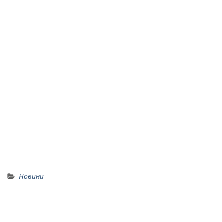
Новини
Відеоспогляди 11-А