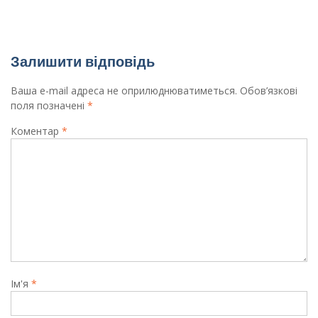
Увага! Зустріч з класними керівниками!
Залишити відповідь
Ваша e-mail адреса не оприлюднюватиметься.
Обов’язкові
поля позначені
*
Коментар
*
Ім'я
*