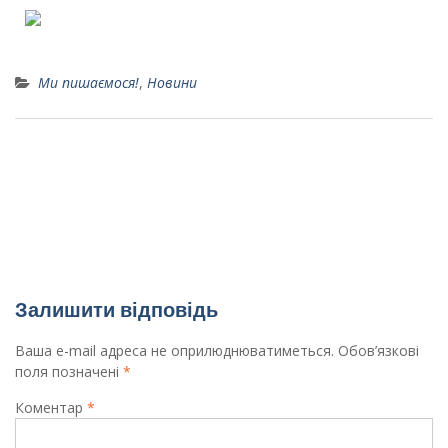
Ми пишаємося!
,
Новини
Обласна олімпіада з економіки
Вітаємо призерів обласного конкурсу-захисту
МАН у відділенні хімії і біології та відділенні
екології!
Залишити відповідь
Ваша e-mail адреса не оприлюднюватиметься.
Обов’язкові
поля позначені
*
Коментар
*