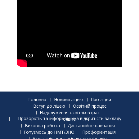
Головна
Новини ліцею
Про ліцей
Вступ до ліцею
Освітній процес
Надолуження освітніх втрат
Прозорість та інформаціійна відкритість закладу освіти
Виховна робота
Дистанційне навчання
Готуємось до НМТ/ЗНО
Профорієнтація
Атестація педагогічних працівників