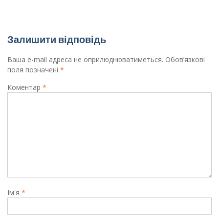
Вітаємо призерів конкурсу “Живана”!
Залишити відповідь
Ваша e-mail адреса не оприлюднюватиметься.
Обов’язкові
поля позначені
*
Коментар
*
Ім'я
*