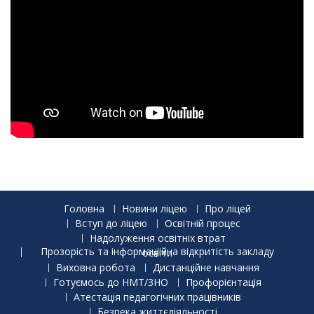
Головна
Новини ліцею
Про ліцей
Вступ до ліцею
Освітній процес
Надолуження освітніх втрат
Прозорість та інформаціійна відкритість закладу освіти
Виховна робота
Дистанційне навчання
Готуємось до НМТ/ЗНО
Профорієнтація
Атестація педагогічних працівників
Безпека життєдіяльності