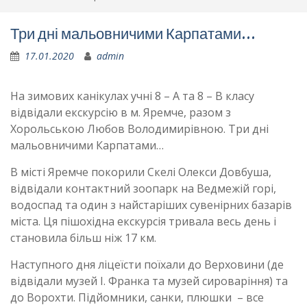
Три дні мальовничими Карпатами…
17.01.2020
admin
На зимових канікулах учні 8 – А та 8 – В класу
відвідали екскурсію в м. Яремче, разом з
Хорольською Любов Володимирівною. Три дні
мальовничими Карпатами…
В місті Яремче покорили Скелі Олекcи Довбуша,
відвідали контактний зоопарк на Ведмежій горі,
водоспад та один з найстаріших сувенірних базарів
міста. Ця пішохідна екскурсія тривала весь день і
становила більш ніж 17 км.
Наступного дня ліцеїсти поїхали до Верховини (де
відвідали музей І. Франка та музей cироваріння) та
до Ворохти. Підйомники, санки, плюшки – все