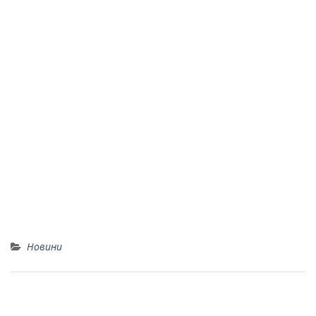
Новини
Інженерний тиждень.Фотозвіт