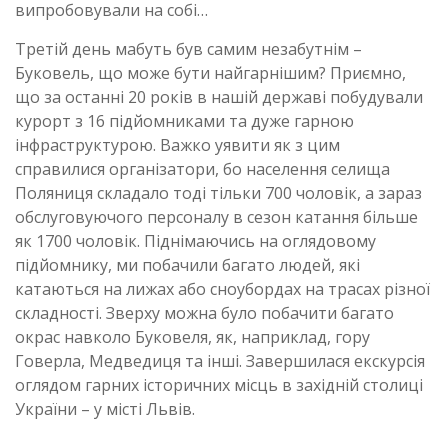
випробовували на собі…
Третій день мабуть був самим незабутнім –
Буковель, що може бути найгарнішим? Приємно,
що за останні 20 років в нашій державі побудували
курорт з 16 підйомниками та дуже гарною
інфраструктурою. Важко уявити як з цим
справилися організатори, бо населення селища
Поляниця складало тоді тільки 700 чоловік, а зараз
обслуговуючого персоналу в сезон катання більше
як 1700 чоловік. Піднімаючись на оглядовому
підйомнику, ми побачили багато людей, які
катаються на лижах або сноубордах на трасах різної
складності. Зверху можна було побачити багато
окрас навколо Буковеля, як, наприклад, гору
Говерла, Медведиця та інші. Завершилася екскурсія
оглядом гарних історичних місць в західній столиці
України – у місті Львів.