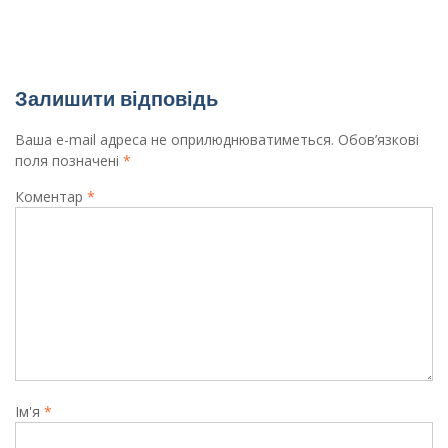
Цікаві канікули 7Б класу
Залишити відповідь
Ваша e-mail адреса не оприлюднюватиметься.
Обов’язкові
поля позначені
*
Коментар
*
Ім'я
*