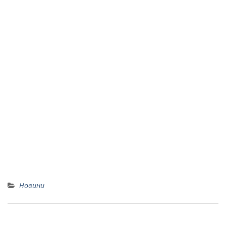
Новини
“В гостях у казки”