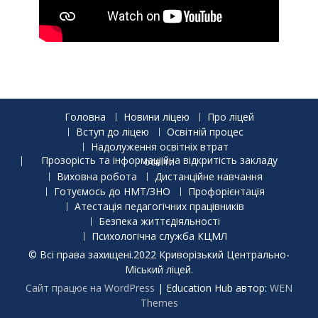
Головна
Новини ліцею
Про ліцей
Вступ до ліцею
Освітній процес
Надолуження освітніх втрат
Прозорість та інформаціійна відкритість закладу освіти
Виховна робота
Дистанційне навчання
Готуємось до НМТ/ЗНО
Профорієнтація
Атестація педагогічних працівників
Безпека життєдіяльності
Психологічна служба КЦМЛ
© Всі права захищені.2022 Криворізький Центрально-
Міський ліцей.
Сайт працює на WordPress
|
Education Hub автор:
WEN
Themes