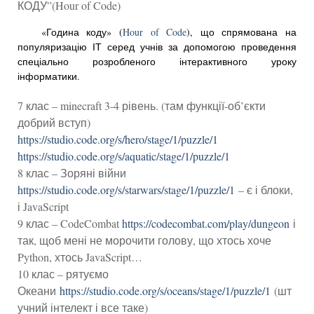
КОДУ”(Hour of Code)
«Година коду» (
Hour of Code
), що спрямована на
популяризацію ІТ серед учнів за допомогою проведення
спеціально розробленого інтерактивного уроку
інформатики.
7 клас – minecraft 3-4 рівень. (там функції-об’єкти
добрий вступ)
https://studio.code.org/s/hero/stage/1/puzzle/1
https://studio.code.org/s/aquatic/stage/1/puzzle/1
8 клас – Зоряні війни
https://studio.code.org/s/starwars/stage/1/puzzle/1
– є і блоки,
і JavaScript
9 клас – CodeCombat
https://codecombat.com/play/dungeon
і
так, щоб мені не морочити голову, що хтось хоче
Python, хтось JavaScript…
10 клас – рятуємо
Океани
https://studio.code.org/s/oceans/stage/1/puzzle/1
(шт
учний інтелект і все таке)