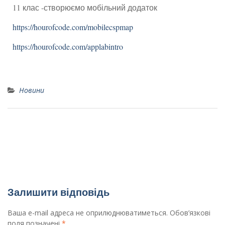
11 клас -створюємо мобільний додаток
https://hourofcode.com/mobilecspmap
https://hourofcode.com/applabintro
Новини
Вітаємо призерів міського етапу Всеукраїнських
предметних олімпіад!
Батьківські збори
Залишити відповідь
Ваша e-mail адреса не оприлюднюватиметься.
Обов’язкові
поля позначені
*