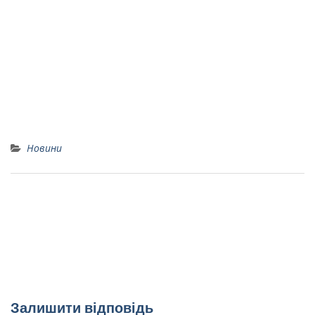
Новини
План заходів про проведення акції «16 днів
проти гендерного насилля»
Вітаємо призерів міського етапу Всеукраїнських
предметних олімпіад!
Залишити відповідь