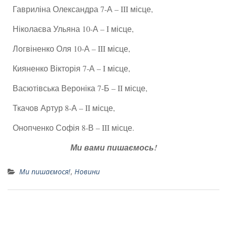
Гавриліна Олександра 7-А – III місце,
Ніколаєва Ульяна 10-А – I місце,
Логвіненко Оля 10-А – III місце,
Кияненко Вікторія 7-А – I місце,
Васютівська Вероніка 7-Б – II місце,
Ткачов Артур 8-А – II місце,
Онопченко Софія 8-В – III місце.
Ми вами пишаємось!
Ми пишаємося!
,
Новини
Результати міського конкурсу з Web-дизайну