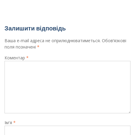
План заходів про проведення акції «16 днів
проти гендерного насилля»
Залишити відповідь
Ваша e-mail адреса не оприлюднюватиметься.
Обов’язкові
поля позначені
*
Коментар
*
Ім'я
*