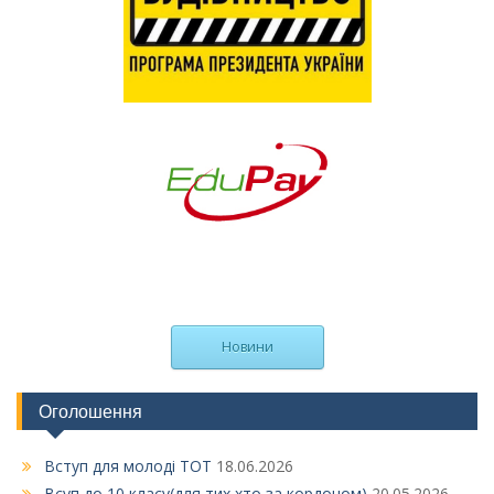
Новини
Оголошення
Вступ для молоді ТОТ
18.06.2026
Всуп до 10 класу(для тих хто за кордоном)
20.05.2026