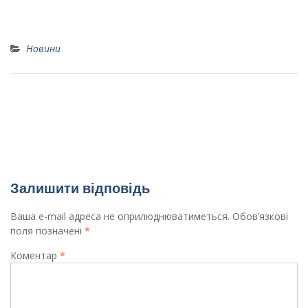
Новини
ДЕНЬ ПСИХІЧНОГО ЗДОРОВ’Я
Вітаємо призерів олімпіад(районний етап
Всеукраїнських предметних олімпіад)!
Залишити відповідь
Ваша e-mail адреса не оприлюднюватиметься.
Обов’язкові
поля позначені
*
Коментар
*