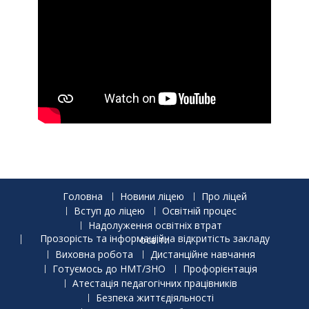
Головна
Новини ліцею
Про ліцей
Вступ до ліцею
Освітній процес
Надолуження освітніх втрат
Прозорість та інформаціійна відкритість закладу освіти
Виховна робота
Дистанційне навчання
Готуємось до НМТ/ЗНО
Профорієнтація
Атестація педагогічних працівників
Безпека життєдіяльності