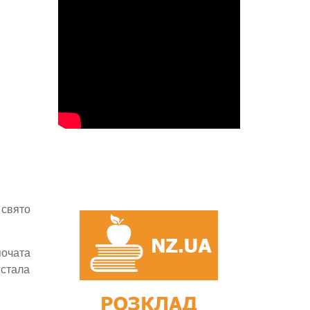
 свято
почата
 стала