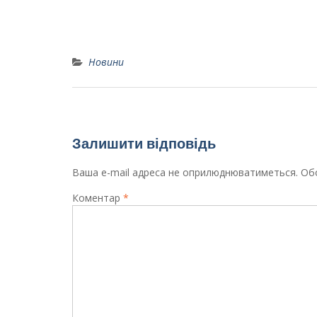
Новини
День фізичної культури і спорту України
Залишити відповідь
Ваша e-mail адреса не оприлюднюватиметься.
Обо
Коментар
*