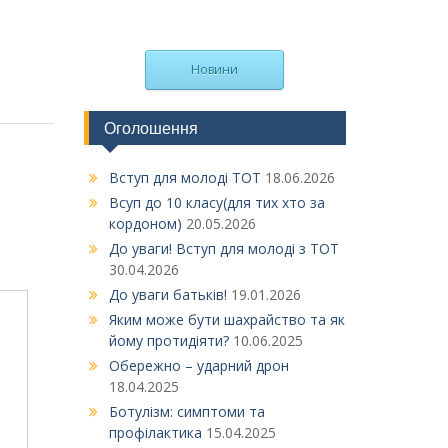
Новини
Оголошення
S.UА»
Вступ для молоді ТОТ
18.06.2026
Всуп до 10 класу(для тих хто за
кордоном)
20.05.2026
До уваги! Вступ для молоді з ТОТ
30.04.2026
До уваги батьків!
19.01.2026
Яким може бути шахрайство та як
йому протидіяти?
10.06.2025
Обережно – ударний дрон
18.04.2025
Ботулізм: симптоми та
профілактика
15.04.2025