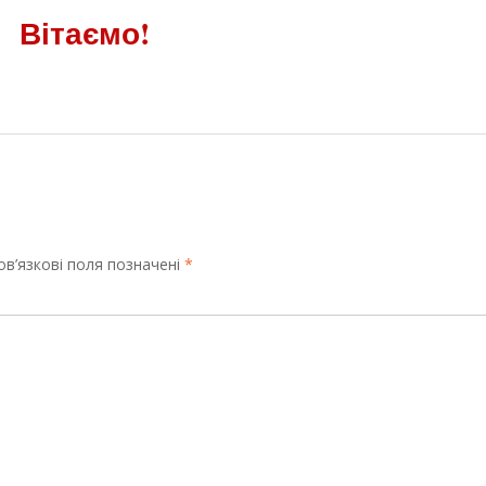
Вітаємо!
 в КЦМЛ
Всеукраїнська осіння школа «SТЕМ МА
в’язкові поля позначені
*