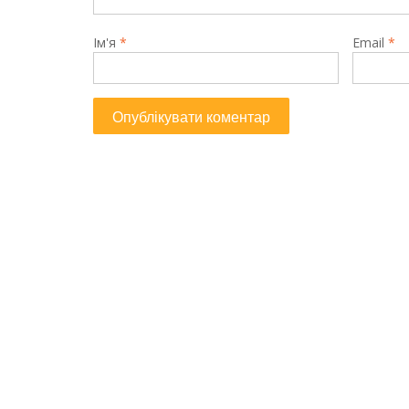
Ім'я
*
Email
*