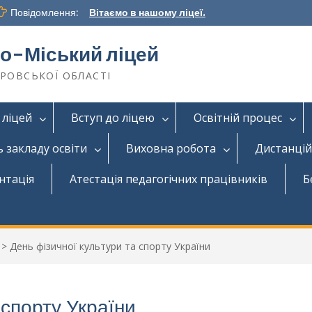
Повідомлення:
Вітаємо в нашому ліцеї.
о-Міський ліцей
ТРОВСЬКОЇ ОБЛАСТІ
 ліцей
Вступ до ліцею
Освітній процес
ь закладу освіти
Виховна робота
Дистанцій
нтація
Атестація педагогічних працівників
Б
>
День фізичної культури та спорту України
 спорту України