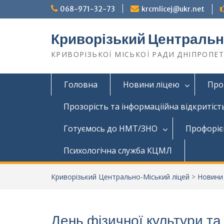
068-971-32-73
krcmlicej@ukr.net
Криворізький Центральн
КРИВОРІЗЬКОЇ МІСЬКОЇ РАДИ ДНІПРОПЕ
Головна
Новини ліцею
Про
Прозорість та інформаціійна відкритіст
Готуємось до НМТ/ЗНО
Профоріє
Психологічна служба КЦМЛ
Криворізький Центрально-Міський ліцей
>
Новини
День фізичної культури та