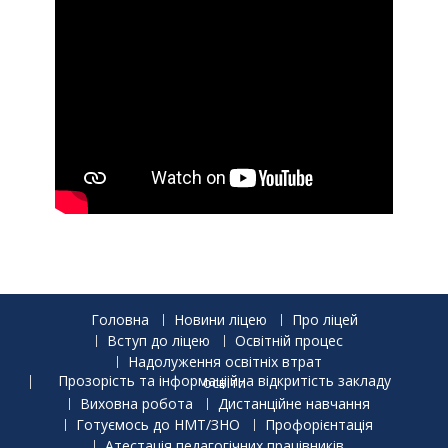
Головна
Новини ліцею
Про ліцей
Вступ до ліцею
Освітній процес
Надолуження освітніх втрат
Прозорість та інформаціійна відкритість закладу освіти
Виховна робота
Дистанційне навчання
Готуємось до НМТ/ЗНО
Профорієнтація
Атестація педагогічних працівників