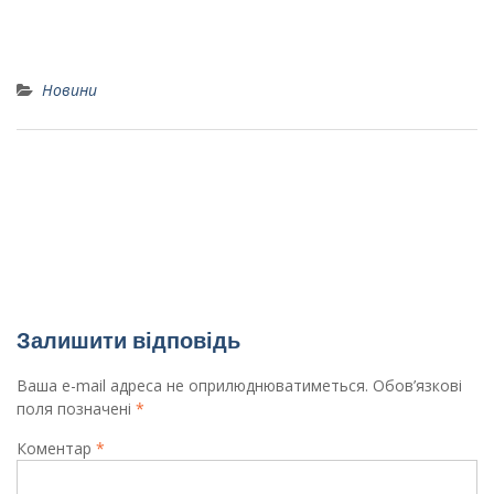
Новини
Вітаємо з перемогою в районному конкурсі
знавців іноземних мов “Світ без кордонів”
Лук’янову Наталію!
Ігротека “Пізнай себе”, 10Б клас
Залишити відповідь
Ваша e-mail адреса не оприлюднюватиметься.
Обов’язкові
поля позначені
*
Коментар
*