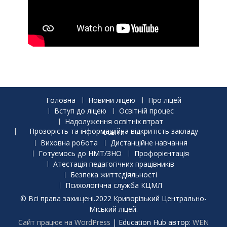
Головна
Новини ліцею
Про ліцей
Вступ до ліцею
Освітній процес
Надолуження освітніх втрат
Прозорість та інформаціійна відкритість закладу освіти
Виховна робота
Дистанційне навчання
Готуємось до НМТ/ЗНО
Профорієнтація
Атестація педагогічних працівників
Безпека життєдіяльності
Психологічна служба КЦМЛ
© Всі права захищені.2022 Криворізький Центрально-
Міський ліцей.
Сайт працює на WordPress
|
Education Hub автор:
WEN