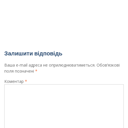
Вітаємо призерів обласних олімпіад з
математики та історії Зайця Миколу та Швеця
Владислава!
Вітаємо переможців обласної олімпіади з
інформатики (програмування)!
Залишити відповідь
Ваша e-mail адреса не оприлюднюватиметься.
Обов’язкові
поля позначені
*
Коментар
*