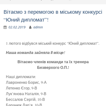
Вітаємо з перемогою в міському конкурсі
“Юний дипломат”!
02.02.2019
admin
1 лютого відбувся міський конкурс “Юний дипломат”.
Наша команда зайняла ІІ місце!
Вітаємо членів команди та їх тренера
Безверхого О.П.!
Наші дипломати:
Лавроненко Борис, 9-А
Летенко Єгор, 9-В
Лук’янова Наталія, 9-В
Бессалов Сергій, 10-В
Баранюк Дар’я, 10-В