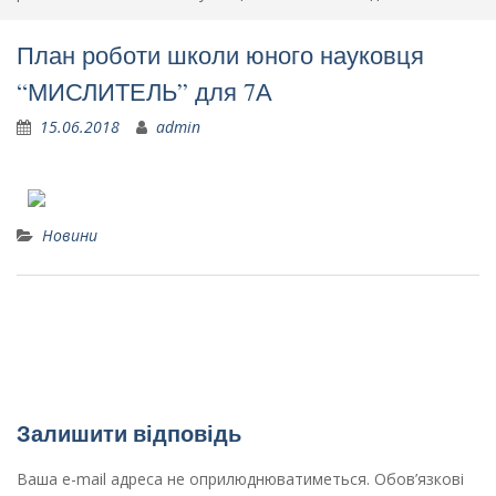
План роботи школи юного науковця
“МИСЛИТЕЛЬ” для 7А
15.06.2018
admin
Новини
8Б в медико-діагностичному центрі.
Перший день школи юного науковця в 7 А класі
Залишити відповідь
Ваша e-mail адреса не оприлюднюватиметься.
Обов’язкові