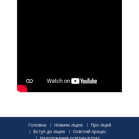
Головна
Новини ліцею
Про ліцей
Вступ до ліцею
Освітній процес
Надолуження освітніх втрат