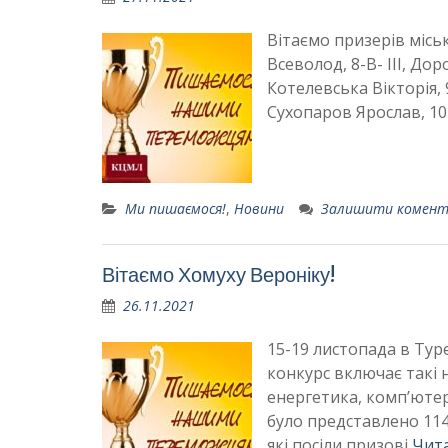
Вітаємо призерів місько
Всеволод, 8-В- ІІІ, Дор
Котелевська Вікторія, 9
Сухопаров Ярослав, 10-В
Ми пишаємося!
,
Новини
Залишити комен
Вітаємо Хомуху Вероніку!
26.11.2021
15-19 листопада в Тур
конкурс включає такі н
енергетика, комп’ютер
було представлено 114 
які посіли призові
Чита