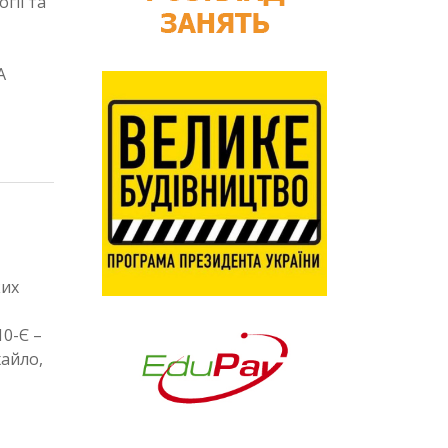
гії та
А
ких
10-Є –
хайло,