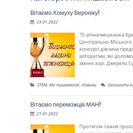
Вітаємо Хомуху Вероніку!
23.01.2022
15-річна мешканка Кри
Центрально-Міського л
конкурсі дівчина предс
алгоритми, які допом
змінні зорі. Джерело С
STEM
,
Ми пишаємося!
,
Новини
Залишити к
Вітаємо переможців МАН!
21.01.2022
Протягом тижня прохо