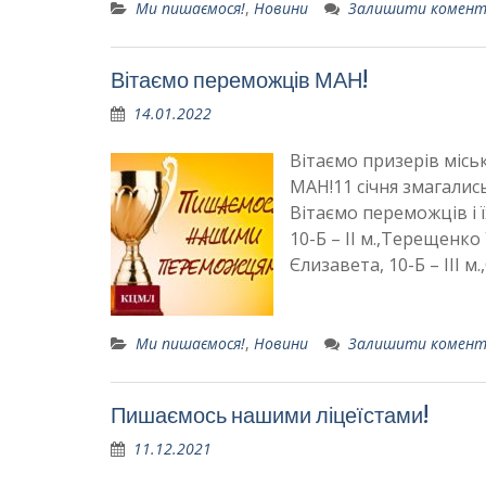
Ми пишаємося!
,
Новини
Залишити комен
Вітаємо переможців МАН!
14.01.2022
Вітаємо призерів місь
МАН!11 січня змагалис
Вітаємо переможців і 
10-Б – ІІ м.,Терещенко 
Єлизавета, 10-Б – ІІІ м
Ми пишаємося!
,
Новини
Залишити комен
Пишаємось нашими ліцеїстами!
11.12.2021