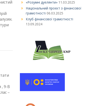
очистий
«Розумні дуелянти»
11.03.2025
Національний проєкт з фінансової
Юрій
грамотності
06.03.2025
алузях.
Клуб фінансової грамотності
13.09.2024
ьтури
ітати
 , 9-В
клас –