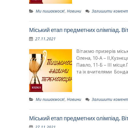
Ми пишаємося!
,
Новини
Залишити комен
Міський етап предметних олімпіад. Ві
27.11.2021
Вітаємо призерів міськ
Олена, 10-А – ІІ,Кузнєц
Павло, 11-Б – ІІІ міс
та їх вчителями Бондар
Ми пишаємося!
,
Новини
Залишити комен
Міський етап предметних олімпіад. Ві
27.11.2021