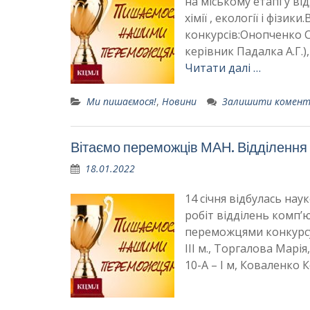
на міському етапі у від
хімії , екології і фізи
конкурсів:Онопченко Со
керівник Падалка А.Г.)
Читати далі …
Ми пишаємося!
,
Новини
Залишити комен
Вітаємо переможців МАН. Відділення 
18.01.2022
14 січня відбулась на
робіт відділень комп’ю
переможцями конкурсу:
ІІІ м., Торгалова Марія
10-А – І м, Коваленко 