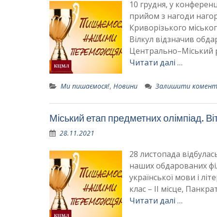
10 грудня, у конферен
прийом з нагоди наго
Криворізького міського
Вілкул відзначив обдар
Центрально–Міський р
Читати далі …
Ми пишаємося!
,
Новини
Залишити комен
Міський етап предметних олімпіад. Ві
28.11.2021
28 листопада відбулась
наших обдарованих філо
української мови і літе
клас – ІІ місце, Панкра
Читати далі …