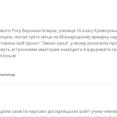
вого Рогу Вероніка Хомуха, учениця 10 класу Криворізь
іцею, посіла третє місце на Міжнародному ярмарку нау
тавила свій проєкт “Змінні зірки”, у якому розповіла про
ожуть астрономам-аматорам знаходити й відкривати св
успільне
оментар
дили захисти науково-дослідницьких робіт учнів-члені