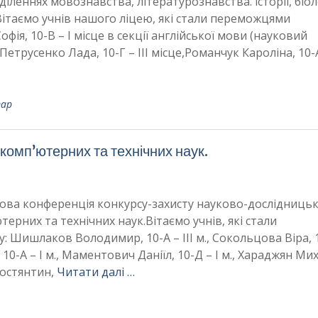
діленнях мовознавства, літературознавства. історії, біоло
ки.Вітаємо учнів нашого ліцею, які стали переможцями
фія, 10-В – І місце в секції англійської мови (науковий
,Петрусенко Лада, 10-Г – ІІІ місце,Романчук Кароліна, 10-
тар
комп’ютерних та технічних наук.
укова конференція конкурсу-захисту науково-дослідниць
терних та технічних наук.Вітаємо учнів, які стали
 Шишлаков Володимир, 10-А – ІІІ м., Сокольцова Віра, 
, 10-А – І м., Маментович Даніїл, 10-Д – І м., Хараджян Ми
Костянтин,
Читати далі …