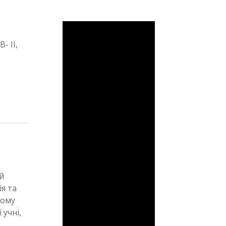
- ІІ,
й
ія та
ьому
 учні,