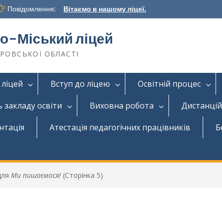
Повідомлення:
Вітаємо в нашому ліцеї.
о-Міський ліцей
ТРОВСЬКОЇ ОБЛАСТІ
 ліцей
Вступ до ліцею
Освітній процес
ь закладу освіти
Виховна робота
Дистанцій
нтація
Атестація педагогічних працівників
Б
для
Ми пишаємося!
(Сторінка 5)