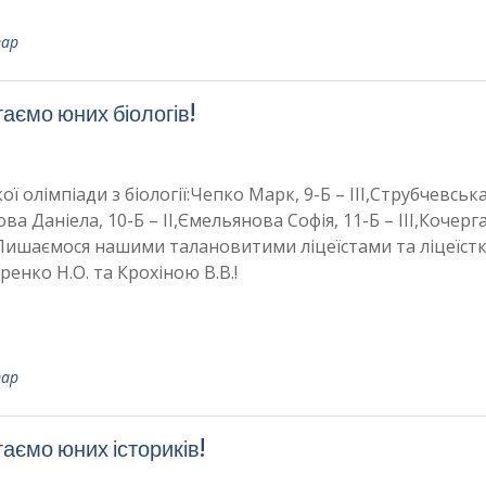
тар
таємо юних біологів!
ої олімпіади з біології:Чепко Марк, 9-Б – ІІІ,Струбчевськ
ова Даніела, 10-Б – ІІ,Ємельянова Софія, 11-Б – ІІІ,Кочерг
це.Пишаємося нашими талановитими ліцеїстами та ліцеїст
енко Н.О. та Крохіною В.В.!
тар
таємо юних істориків!