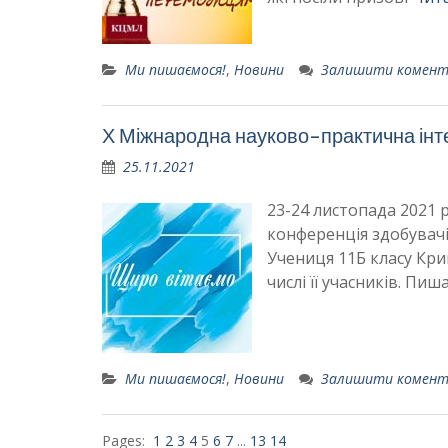
Ми пишаємося!
,
Новини
Залишити комен
Х Міжнародна науково-практична інте
25.11.2021
23-24 листопада 2021 
конференція здобувачів
Учениця 11Б класу Кр
числі її учасників. П
Ми пишаємося!
,
Новини
Залишити комен
Pages:
1
2
3
4
5
6
7
...
13
14