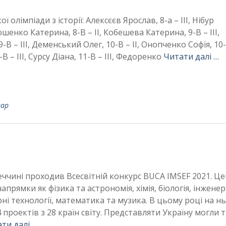
ї олімпіади з історії: Алексєєв Ярослав, 8-а – ІІІ, Нібур
ошенко Катерина, 8-В – ІІ, Кобешева Катерина, 9-В – ІІІ,
-В – ІІІ, Деменський Олег, 10-В – ІІ, Онопченко Софія, 10-В
 – ІІІ, Сурсу Діана, 11-В – ІІІ, Федоренко
Читати далі …
тар
еччині проходив Всесвітній конкурс BUCA IMSEF 2021. Це
апрямки як фізика та астрономія, хімія, біологія, інженер
ні технології, математика та музика. В цьому році на н
проектів з 28 країн світу. Представляти Україну могли ті
ти далі …