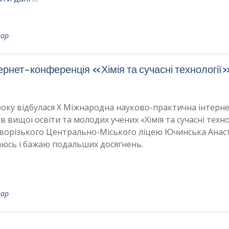
тар
рнет-конференція «Хімія та сучасні технології
року відбулася Х Міжнародна науково-практична інтерне
 вищої освіти та молодих учених «Хімія та сучасні технол
иворізького Центрально-Міського ліцею Ючинська Анаст
ишаюсь і бажаю подальших досягнень.
тар