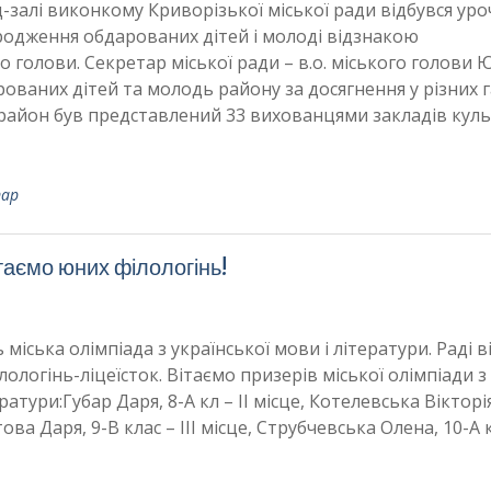
ц-залі виконкому Криворізької міської ради відбувся ур
родження обдарованих дітей і молоді відзнакою
 голови. Секретар міської ради – в.о. міського голови 
ованих дітей та молодь району за досягнення у різних г
айон був представлений 33 вихованцями закладів кул
тар
таємо юних філологінь!
 міська олімпіада з української мови і літератури. Раді в
логінь-ліцеїсток. Вітаємо призерів міської олімпіади з
ратури:Губар Даря, 8-А кл – ІІ місце, Котелевська Вікторія
това Даря, 9-В клас – ІІІ місце, Струбчевська Олена, 10-А 