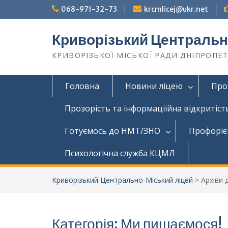
068-971-32-73
krcmlicej@ukr.net
Криворізький Центральн
КРИВОРІЗЬКОЇ МІСЬКОЇ РАДИ ДНІПРОПЕ
Головна
Новини ліцею
Про
Прозорість та інформаціійна відкритіст
Готуємось до НМТ/ЗНО
Профоріє
Психологічна служба КЦМЛ
Криворізький Центрально-Міський ліцей
>
Архіви 
Категорія:
Ми пишаємося!