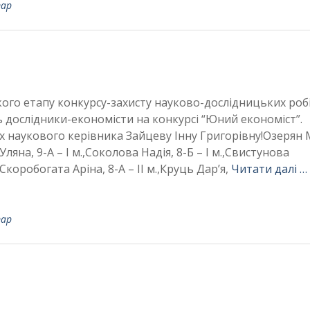
тар
кого етапу конкурсу-захисту науково-дослідницьких роб
ь дослідники-економісти на конкурсі “Юний економіст”.
їх наукового керівника Зайцеву Інну Григорівну!Озерян 
Уляна, 9-А – І м.,Соколова Надія, 8-Б – І м.,Свистунова
.,Скоробогата Аріна, 8-А – ІІ м.,Круць Дар’я,
Читати далі …
тар