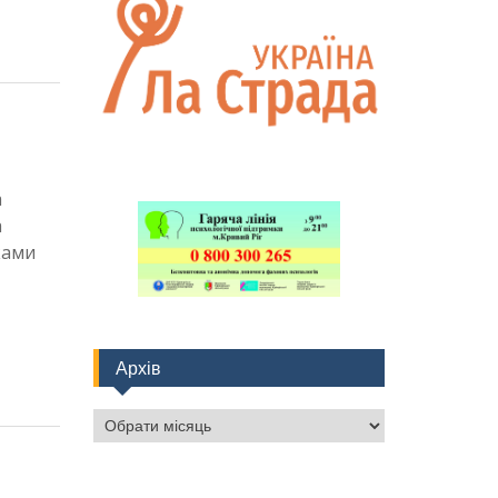
а
а
ками
Архів