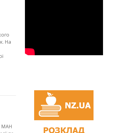
кого
к. На
ої
в МАН