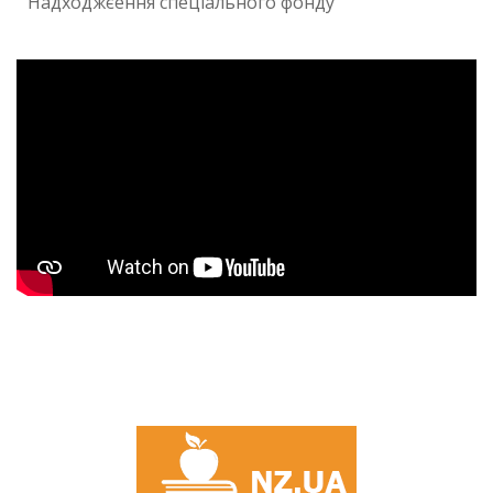
Надходжєення спеціального фонду