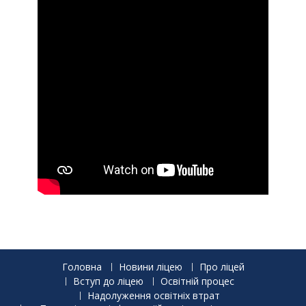
Головна
Новини ліцею
Про ліцей
Вступ до ліцею
Освітній процес
Надолуження освітніх втрат