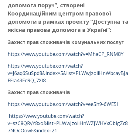
допомога
поруч”, створені
Координаційним центром правової
допомоги в рамках проекту “Доступна та
якісна правова допомога в Україні”
:
Захист прав споживачів комунальних послуг
https://www.youtube.com/watch?v=MhaCP_RNM8Y
https://www.youtube.com/watch?
v=J6aq6SuSpd8&index=5&!ist=PLWwJzoiiHnWbcayBJa
FFIa43Ed9Q_7XI8
Захист прав споживачів
https://www.youtube.com/watch?v=ee5h9-6WE5I
https://www.youtube.com/watch?
v=szC8QRyY8xo&list=PLWwJzoiiHnWZJWHVxOblgZc8
7NOeOowF&index=21