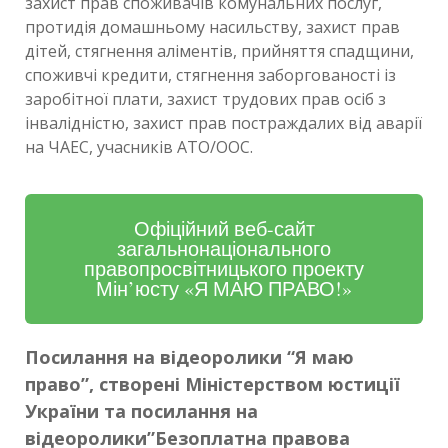
захист прав споживачів комунальних послуг,
протидія домашньому насильству, захист прав
дітей, стягнення аліментів, прийняття спадщини,
споживчі кредити, стягнення заборгованості із
заробітної плати, захист трудових прав осіб з
інвалідністю, захист прав постраждалих від аварії
на ЧАЕС, учасників АТО/ООС.
Офіційний веб-сайт
загальнонаціонального
правопросвітницького проекту
Мін’юсту «Я МАЮ ПРАВО!»
Посилання на відеоролики “Я маю
право”, створені
Міністерством юстиції
України
та
п
осилання на
відеоролики”Безоплатна правова