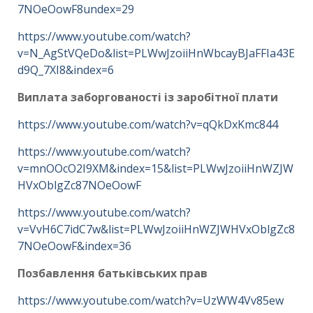
7NOeOowF8undex=29
https://www.youtube.com/watch?
v=N_AgStVQeDo&list=PLWwJzoiiHnWbcayBJaFFIa43E
d9Q_7XI8&index=6
Виплата заборгованості із заробітної плати
https://www.youtube.com/watch?v=qQkDxKmc844
https://www.youtube.com/watch?
v=mnOOcO2I9XM&index=15&list=PLWwJzoiiHnWZJW
HVxOblgZc87NOeOowF
https://www.youtube.com/watch?
v=VvH6C7idC7w&list=PLWwJzoiiHnWZJWHVxOblgZc8
7NOeOowF&index=36
Позбавлення батьківських прав
https://www.youtube.com/watch?v=UzWW4Vv85ew