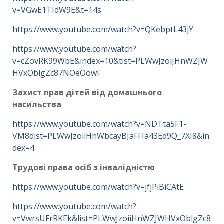
v=VGwE1TIdW9E&t=14s
https://www.youtube.com/watch?v=QKebptL43jY
https://www.youtube.com/watch?
v=cZovRK99WbE&index=10&tist=PLWwJzoiJHnWZJW
HVxOblgZc87NOeOowF
Захист прав дітей від домашнього
насильства
https://www.youtube.com/watch?v=NDTta5F1-
VM8dist=PLWwJzoiiHnWbcayBJaFFIa43Ed9Q_7XI8&in
dex=4
Трудові права осіб з інвалідністю
https://www.youtube.com/watch?v=jfjPiBiCAtE
https://www.youtube.com/watch?
v=VwrsUFrRKEk&list=PLWwJzoiiHnWZJWHVxOblgZc8