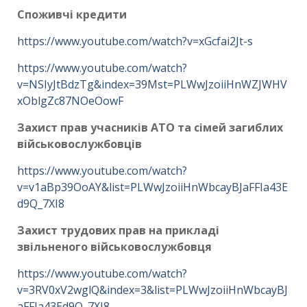
Споживчі кредити
https://www.youtube.com/watch?v=xGcfai2Jt-s
https://www.youtube.com/watch?
v=NSIyJtBdzTg&index=39Mst=PLWwJzoiiHnWZJWHV
xOblgZc87NOeOowF
Захист прав учасників АТО та сімей загиблих
військовослужбовців
https://www.youtube.com/watch?
v=v1aBp39OoAY&list=PLWwJzoiiHnWbcayBJaFFIa43E
d9Q_7XI8
Захист трудових прав на прикладі
звільненого військовослужбовця
https://www.youtube.com/watch?
v=3RV0xV2wglQ&index=3&list=PLWwJzoiiHnWbcayBJ
aFFIa43Ed9Q_7XI8