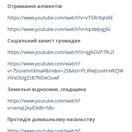
Отримання аліментів
https://www.youtube.com/watch?v=vTSRrXqIx6E
https://www.youtube.com/watch?v=tqcdwJxgj0c
Соціальний захист громадян
https://www.youtube.com/watch?v=qgkGVP79c2I
https://www.youtube.com/watch?
v=75ooehmXmaA&index=25&list=PLWwJzoiiHnWZJW
HVxOblgZc87NOeOowF
Земельні відносини, спадщина
https://www.youtube.com/watch?
v=cenqLJkylOk8t=58s
Протидія домашньому насильству
https://www.youtube.com/watch?