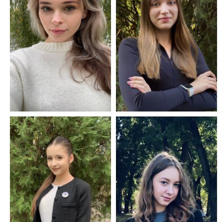
Лавриненко
Микола 10, член
МАДО, комісія
М'яч Дар'я 9В,
спортивно-
комісія творчої
туристичних справ
наукової роботи.
Потєхіна Анастасія
Шевчик Валерія