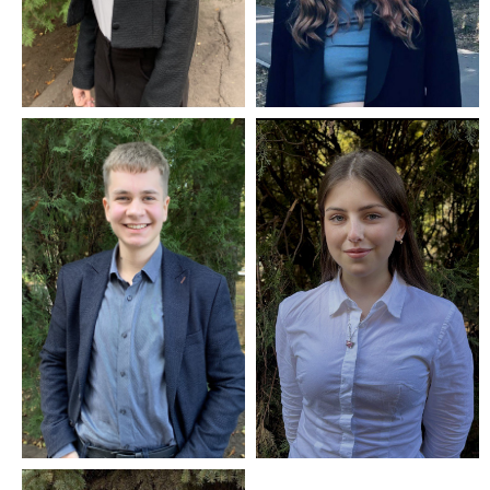
10В, комісія пре-
11Г, комісія прес-
інформаційної
інформаційна
служби.
служба
Пивоварова
Ільченко Поліна 9Б,
Олександра 11Е,
комісія культурно-
комісія культурно-
масових справ
масових справ