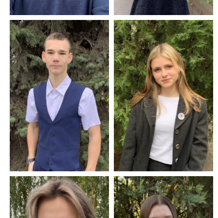
Суворов Борис 10
В, голова
парламенту, комісія
Хижніченко Вікторія
прес-
11В, член МАДО,
інформаційної
заступник голови
служби.
парламенту