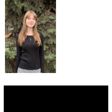
Барсукова Влада
Куліков Богдан 11Б,
11Г, комісія
комісія корисно-
спротивно-
трудових справ
туристичних справ