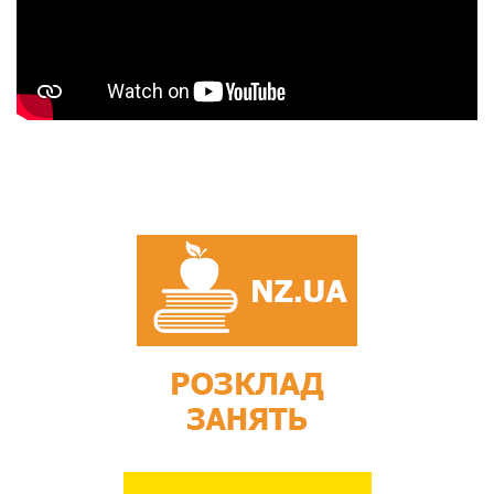
Андрєєва Милана
10Д, комісія
Милосерддя